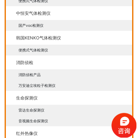
便携式气体检测仪
中恒安气体检测仪
国产voc检测仪
韩国KENKO气体检测仪
便携式气体检测仪
消防侦检
消防侦检产品
万安迪尘埃粒子检测仪
生命探测仪
雷达生命探测仪
音视频生命探测仪
红外热像仪