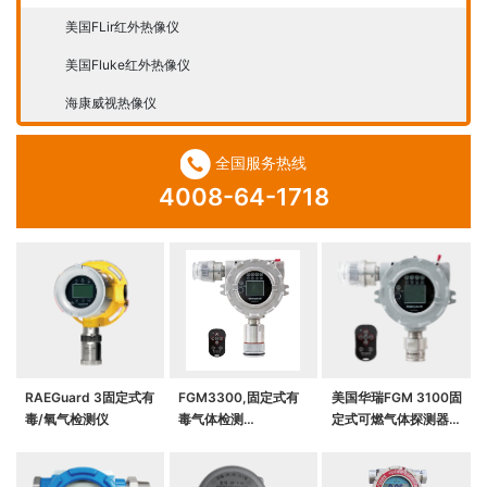
美国FLir红外热像仪
美国Fluke红外热像仪
海康威视热像仪
全国服务热线
4008-64-1718
RAEGuard 3固定式有
FGM3300,固定式有
美国华瑞FGM 3100固
毒/氧气检测仪
毒气体检测
定式可燃气体探测器，
仪,RAEAlert EC有毒
RAEAlert 固定式可燃
气体检测仪
气体探测器