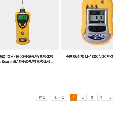
华瑞PGM-1600可燃气/有毒气体检
美国华瑞PGM-1800 VOC
SearchRAE可燃气/有毒气体检测
首页
上一页
1
2
3
4
5