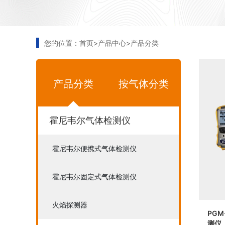
您的位置：
首页
>
产品中心
>
产品分类
产品分类
按气体分类
霍尼韦尔气体检测仪
霍尼韦尔便携式气体检测仪
霍尼韦尔固定式气体检测仪
火焰探测器
PGM
测仪