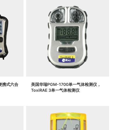
无线便携式六合
美国华瑞PGM-1700单一气体检测仪，
ToxiRAE 3单一气体检测仪