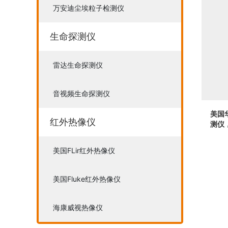
万安迪尘埃粒子检测仪
生命探测仪
雷达生命探测仪
音视频生命探测仪
美国
红外热像仪
测仪，
仪
美国FLir红外热像仪
美国Fluke红外热像仪
海康威视热像仪